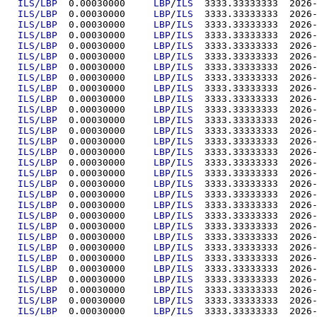
ILS/LBP
  0.00030000	
LBP
/
ILS
  3333.333
ILS/LBP
  0.00030000	
LBP
/
ILS
  3333.333
ILS/LBP
  0.00030000	
LBP
/
ILS
  3333.333
ILS/LBP
  0.00030000	
LBP
/
ILS
  3333.333
ILS/LBP
  0.00030000	
LBP
/
ILS
  3333.333
ILS/LBP
  0.00030000	
LBP
/
ILS
  3333.333
ILS/LBP
  0.00030000	
LBP
/
ILS
  3333.333
ILS/LBP
  0.00030000	
LBP
/
ILS
  3333.333
ILS/LBP
  0.00030000	
LBP
/
ILS
  3333.333
ILS/LBP
  0.00030000	
LBP
/
ILS
  3333.333
ILS/LBP
  0.00030000	
LBP
/
ILS
  3333.333
ILS/LBP
  0.00030000	
LBP
/
ILS
  3333.333
ILS/LBP
  0.00030000	
LBP
/
ILS
  3333.333
ILS/LBP
  0.00030000	
LBP
/
ILS
  3333.333
ILS/LBP
  0.00030000	
LBP
/
ILS
  3333.333
ILS/LBP
  0.00030000	
LBP
/
ILS
  3333.333
ILS/LBP
  0.00030000	
LBP
/
ILS
  3333.333
ILS/LBP
  0.00030000	
LBP
/
ILS
  3333.333
ILS/LBP
  0.00030000	
LBP
/
ILS
  3333.333
ILS/LBP
  0.00030000	
LBP
/
ILS
  3333.333
ILS/LBP
  0.00030000	
LBP
/
ILS
  3333.333
ILS/LBP
  0.00030000	
LBP
/
ILS
  3333.333
ILS/LBP
  0.00030000	
LBP
/
ILS
  3333.333
ILS/LBP
  0.00030000	
LBP
/
ILS
  3333.333
ILS/LBP
  0.00030000	
LBP
/
ILS
  3333.333
ILS/LBP
  0.00030000	
LBP
/
ILS
  3333.333
ILS/LBP
  0.00030000	
LBP
/
ILS
  3333.333
ILS/LBP
  0.00030000	
LBP
/
ILS
  3333.333
ILS/LBP
  0.00030000	
LBP
/
ILS
  3333.333
ILS/LBP
  0.00030000	
LBP
/
ILS
  3333.333