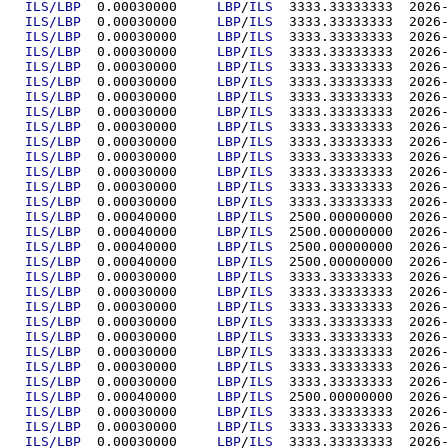
ILS/LBP
  0.00030000	
LBP
/
ILS
  3333.333
ILS/LBP
  0.00030000	
LBP
/
ILS
  3333.333
ILS/LBP
  0.00030000	
LBP
/
ILS
  3333.333
ILS/LBP
  0.00030000	
LBP
/
ILS
  3333.333
ILS/LBP
  0.00030000	
LBP
/
ILS
  3333.333
ILS/LBP
  0.00030000	
LBP
/
ILS
  3333.333
ILS/LBP
  0.00030000	
LBP
/
ILS
  3333.333
ILS/LBP
  0.00030000	
LBP
/
ILS
  3333.333
ILS/LBP
  0.00030000	
LBP
/
ILS
  3333.333
ILS/LBP
  0.00030000	
LBP
/
ILS
  3333.333
ILS/LBP
  0.00030000	
LBP
/
ILS
  3333.333
ILS/LBP
  0.00030000	
LBP
/
ILS
  3333.333
ILS/LBP
  0.00030000	
LBP
/
ILS
  3333.333
ILS/LBP
  0.00030000	
LBP
/
ILS
  3333.333
ILS/LBP
  0.00040000	
LBP
/
ILS
  2500.000
ILS/LBP
  0.00040000	
LBP
/
ILS
  2500.000
ILS/LBP
  0.00040000	
LBP
/
ILS
  2500.000
ILS/LBP
  0.00040000	
LBP
/
ILS
  2500.000
ILS/LBP
  0.00030000	
LBP
/
ILS
  3333.333
ILS/LBP
  0.00030000	
LBP
/
ILS
  3333.333
ILS/LBP
  0.00030000	
LBP
/
ILS
  3333.333
ILS/LBP
  0.00030000	
LBP
/
ILS
  3333.333
ILS/LBP
  0.00030000	
LBP
/
ILS
  3333.333
ILS/LBP
  0.00030000	
LBP
/
ILS
  3333.333
ILS/LBP
  0.00030000	
LBP
/
ILS
  3333.333
ILS/LBP
  0.00030000	
LBP
/
ILS
  3333.333
ILS/LBP
  0.00040000	
LBP
/
ILS
  2500.000
ILS/LBP
  0.00030000	
LBP
/
ILS
  3333.333
ILS/LBP
  0.00030000	
LBP
/
ILS
  3333.333
ILS/LBP
  0.00030000	
LBP
/
ILS
  3333.333